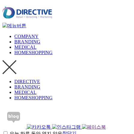
COMPANY
BRANDING
MEDICAL
HOMESHOPPING
DIRECTIVE
BRANDING
MEDICAL
HOMESHOPPING
창닫기
오늘 하루 동안 열지 않음